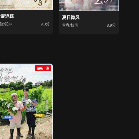
迷雾追踪
夏日微风
疑/犯罪
9.3分
青春/校园
8.9分
最新一期