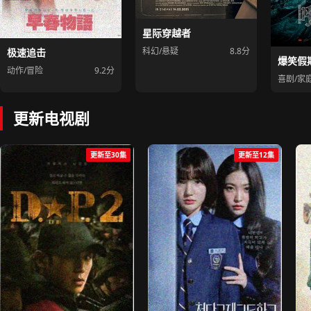
星际穿越者
科幻/悬疑
8.8分
极速追击
爆笑假
动作/冒险
9.2分
喜剧/家
更新电视剧
更新至30集
更新至12集