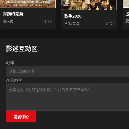
奔跑吧兄弟
歌手2026
脱
真人秀
9.1分
音乐/竞演
9.4分
影迷互动区
昵称
评论内容
发表评论