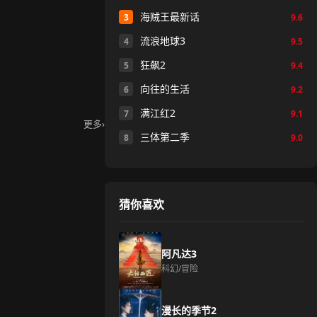
海贼王最新话
3
9.6
流浪地球3
4
9.5
狂飙2
5
9.4
向往的生活
6
9.2
满江红2
7
9.1
更多
›
三体第二季
8
9.0
猜你喜欢
阿凡达3
科幻/冒险
漫长的季节2