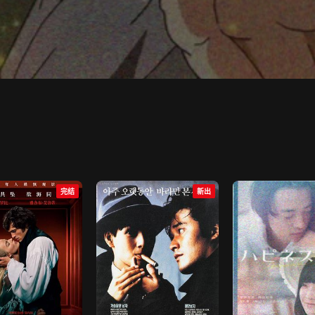
完结
新出