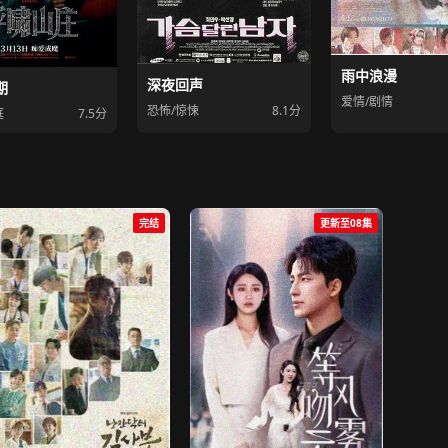
雨中浪漫
深夜回声
期
爱情/剧情
恐怖/惊悚
8.1分
庭
7.5分
完结
更新至08集