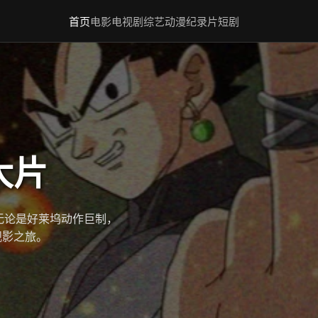
首页
电影
电视剧
综艺
动漫
纪录片
短剧
大片
无论是好莱坞动作巨制，
观影之旅。