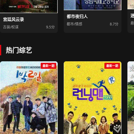
都市夜归人
宫廷风云录
悬
都市/情感
8.7分
古装/权谋
9.5分
热门综艺
最新一期
最新一期