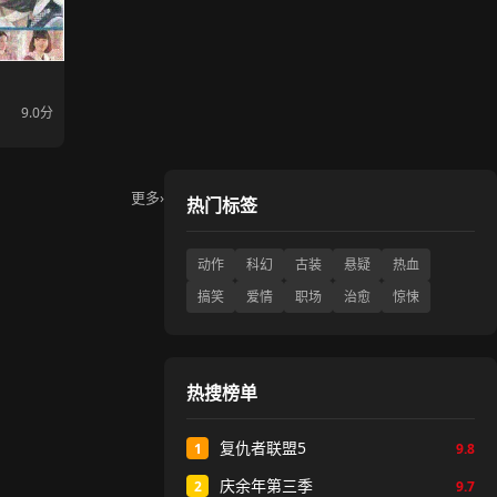
9.0分
更多
›
热门标签
动作
科幻
古装
悬疑
热血
搞笑
爱情
职场
治愈
惊悚
热搜榜单
复仇者联盟5
1
9.8
庆余年第三季
2
9.7