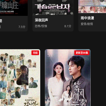
雨中浪漫
深夜回声
期
爱情/剧情
恐怖/惊悚
8.1分
庭
7.5分
完结
更新至08集