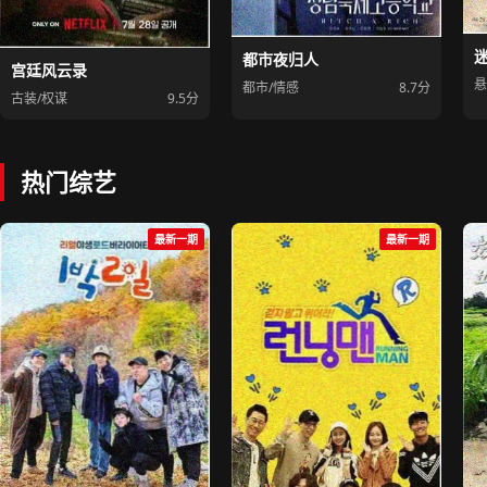
都市夜归人
宫廷风云录
悬
都市/情感
8.7分
古装/权谋
9.5分
热门综艺
最新一期
最新一期