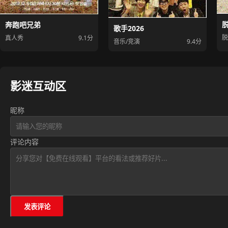
奔跑吧兄弟
歌手2026
脱
真人秀
9.1分
音乐/竞演
9.4分
影迷互动区
昵称
评论内容
发表评论