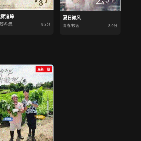
迷雾追踪
夏日微风
疑/犯罪
9.3分
青春/校园
8.9分
最新一期