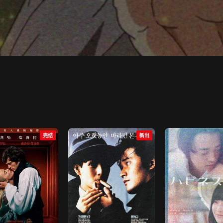
完结
新出