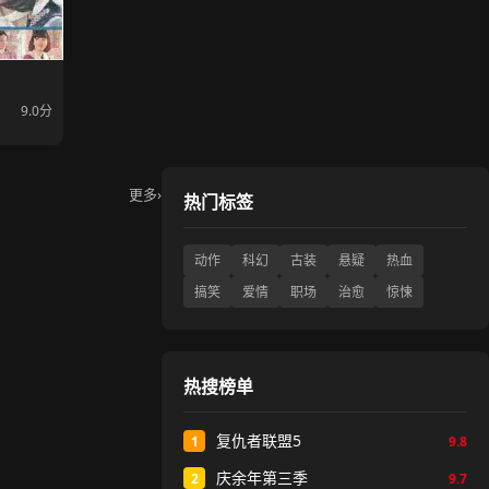
9.0分
更多
›
热门标签
动作
科幻
古装
悬疑
热血
搞笑
爱情
职场
治愈
惊悚
热搜榜单
复仇者联盟5
1
9.8
庆余年第三季
2
9.7