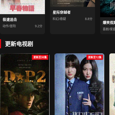
星际穿越者
科幻/悬疑
8.8分
极速追击
爆笑假
动作/冒险
9.2分
喜剧/家
更新电视剧
更新至30集
更新至12集