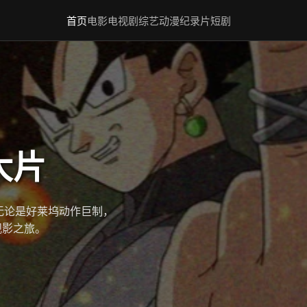
首页
电影
电视剧
综艺
动漫
纪录片
短剧
大片
无论是好莱坞动作巨制，
观影之旅。