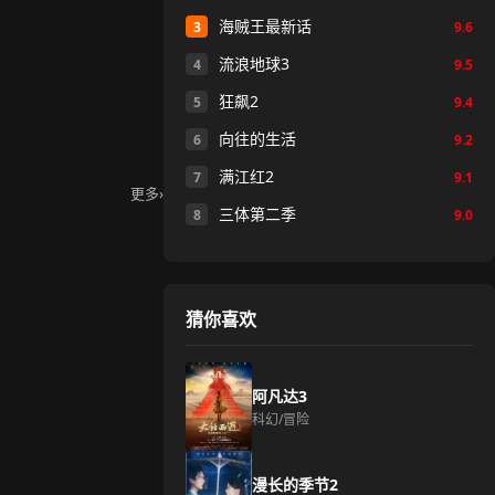
海贼王最新话
3
9.6
流浪地球3
4
9.5
狂飙2
5
9.4
向往的生活
6
9.2
满江红2
7
9.1
更多
›
三体第二季
8
9.0
猜你喜欢
阿凡达3
科幻/冒险
漫长的季节2