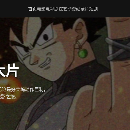
首页
电影
电视剧
综艺
动漫
纪录片
短剧
大片
无论是好莱坞动作巨制，
观影之旅。