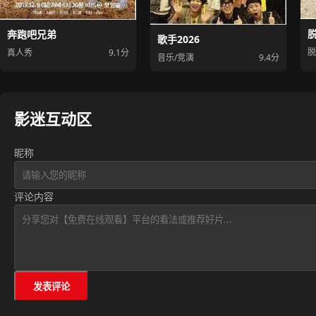
奔跑吧兄弟
歌手2026
脱
真人秀
9.1分
音乐/竞演
9.4分
影迷互动区
昵称
评论内容
发表评论