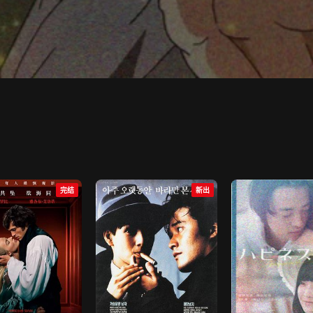
完结
新出