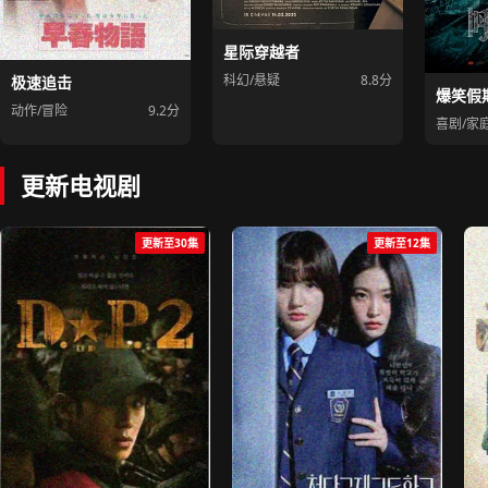
星际穿越者
科幻/悬疑
8.8分
极速追击
爆笑假
动作/冒险
9.2分
喜剧/家
更新电视剧
更新至30集
更新至12集