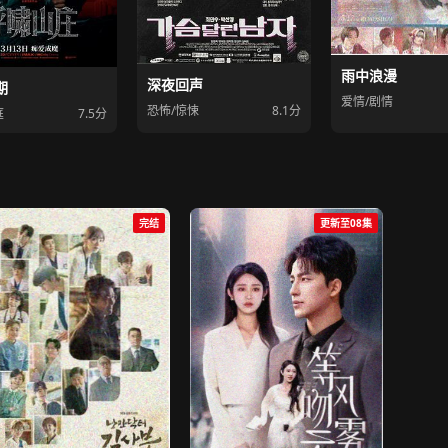
雨中浪漫
深夜回声
期
爱情/剧情
恐怖/惊悚
8.1分
庭
7.5分
完结
更新至08集