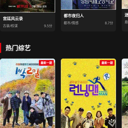
都市夜归人
宫廷风云录
悬
都市/情感
8.7分
古装/权谋
9.5分
热门综艺
最新一期
最新一期