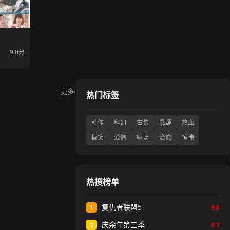
9.0分
更多
›
热门标签
动作
科幻
古装
悬疑
热血
搞笑
爱情
职场
治愈
惊悚
热搜榜单
复仇者联盟5
1
9.8
庆余年第三季
2
9.7