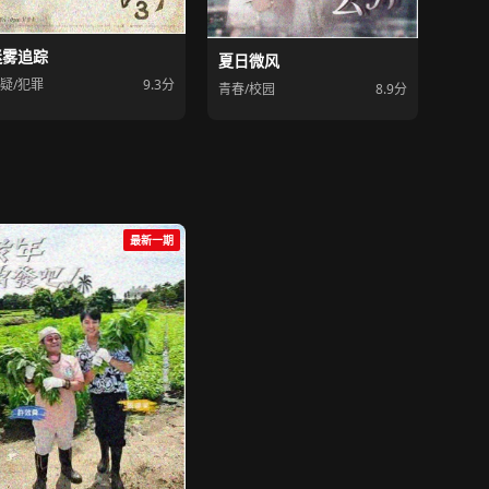
迷雾追踪
夏日微风
疑/犯罪
9.3分
青春/校园
8.9分
最新一期