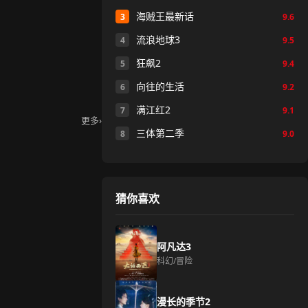
海贼王最新话
3
9.6
流浪地球3
4
9.5
狂飙2
5
9.4
向往的生活
6
9.2
满江红2
7
9.1
更多
›
三体第二季
8
9.0
猜你喜欢
阿凡达3
科幻/冒险
漫长的季节2